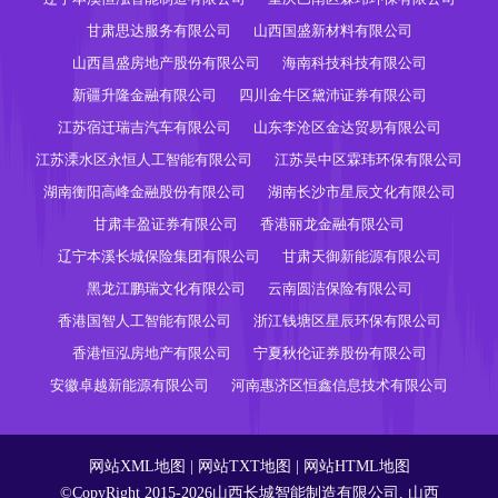
甘肃思达服务有限公司
山西国盛新材料有限公司
山西昌盛房地产股份有限公司
海南科技科技有限公司
新疆升隆金融有限公司
四川金牛区黛沛证券有限公司
江苏宿迁瑞吉汽车有限公司
山东李沧区金达贸易有限公司
江苏溧水区永恒人工智能有限公司
江苏吴中区霖玮环保有限公司
湖南衡阳高峰金融股份有限公司
湖南长沙市星辰文化有限公司
甘肃丰盈证券有限公司
香港丽龙金融有限公司
辽宁本溪长城保险集团有限公司
甘肃天御新能源有限公司
黑龙江鹏瑞文化有限公司
云南圆洁保险有限公司
香港国智人工智能有限公司
浙江钱塘区星辰环保有限公司
香港恒泓房地产有限公司
宁夏秋伦证券股份有限公司
安徽卓越新能源有限公司
河南惠济区恒鑫信息技术有限公司
网站XML地图
|
网站TXT地图
|
网站HTML地图
©CopyRight 2015-2026山西长城智能制造有限公司, 山西