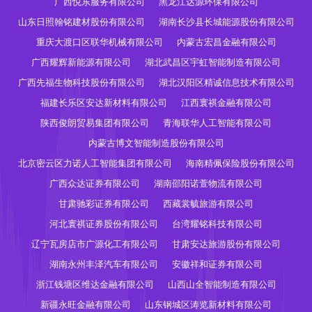
广西悦东服务有限公司
黑龙江达源环保有限公司
山东日照翰铭建材股份有限公司
湖南长沙县长城能源股份有限公司
重庆大渡口区联华机械有限公司
内蒙古宏昌金融有限公司
广西耀辉新能源有限公司
湖北武昌区宇虹智能制造有限公司
广西先福生物科技股份有限公司
湖北汉阳区精诚信息技术有限公司
福建长乐区安达新材料有限公司
江西寰祺金融有限公司
陕西俊朗贸易集团有限公司
青海联华人工智能有限公司
内蒙古博文智能制造股份有限公司
北京密云区力诺人工智能集团有限公司
海南精佩保险股份有限公司
广西众达证券有限公司
湖南邵阳诺萱物流有限公司
甘肃驰彩证券有限公司
西藏裳毓旅游有限公司
河北寰祺证券股份有限公司
台湾耀铭科技有限公司
辽宁瓦房店市广源化工有限公司
甘肃安达旅游股份有限公司
湖南永州丰泽汽车有限公司
安徽祥和证券有限公司
浙江钱塘区维达金融有限公司
山西山全智能制造有限公司
新疆永旺金融有限公司
山东钢城区涛览新材料有限公司