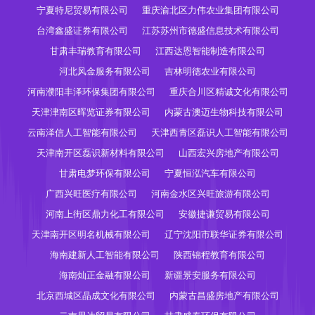
宁夏特尼贸易有限公司
重庆渝北区力伟农业集团有限公司
台湾鑫盛证券有限公司
江苏苏州市德盛信息技术有限公司
甘肃丰瑞教育有限公司
江西达恩智能制造有限公司
河北风金服务有限公司
吉林明德农业有限公司
河南濮阳丰泽环保集团有限公司
重庆合川区精诚文化有限公司
天津津南区晖览证券有限公司
内蒙古澳迈生物科技有限公司
云南泽信人工智能有限公司
天津西青区磊识人工智能有限公司
天津南开区磊识新材料有限公司
山西宏兴房地产有限公司
甘肃电梦环保有限公司
宁夏恒泓汽车有限公司
广西兴旺医疗有限公司
河南金水区兴旺旅游有限公司
河南上街区鼎力化工有限公司
安徽捷谦贸易有限公司
天津南开区明名机械有限公司
辽宁沈阳市联华证券有限公司
海南建新人工智能有限公司
陕西锦程教育有限公司
海南灿正金融有限公司
新疆景安服务有限公司
北京西城区晶成文化有限公司
内蒙古昌盛房地产有限公司